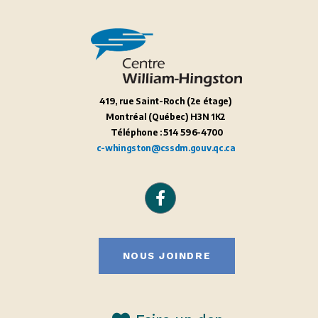
419, rue Saint-Roch (2
e
étage)
Montréal (Québec) H3N 1K2
Téléphone : 514 596-4700
c-whingston@cssdm.gouv.qc.ca
NOUS JOINDRE